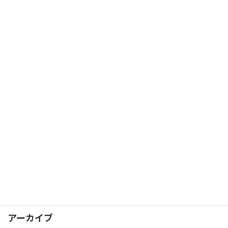
カテゴリー
お知らせ
イベント
スタッフブログ
メッセージ
入試情報
学習アドバイス
校長日記
保護者の方の声
卒業生の声
アーカイブ