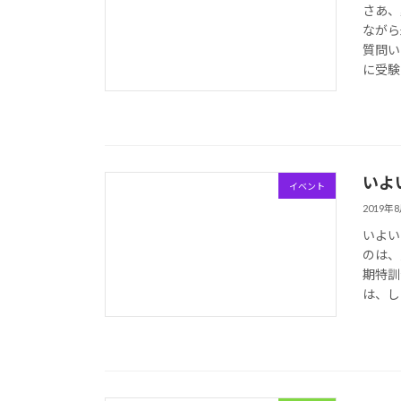
さあ、
ながら
質問い
に受験
いよ
イベント
2019年
いよい
のは、
期特訓
は、し