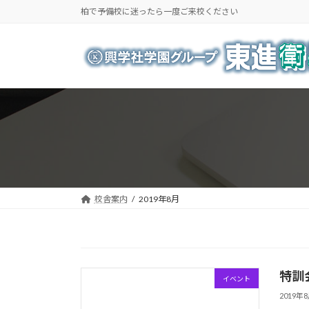
コ
ナ
柏で予備校に迷ったら一度ご来校ください
ン
ビ
テ
ゲ
ン
ー
ツ
シ
へ
ョ
ス
ン
キ
に
ッ
移
プ
動
校舎案内
2019年8月
特訓
イベント
2019年