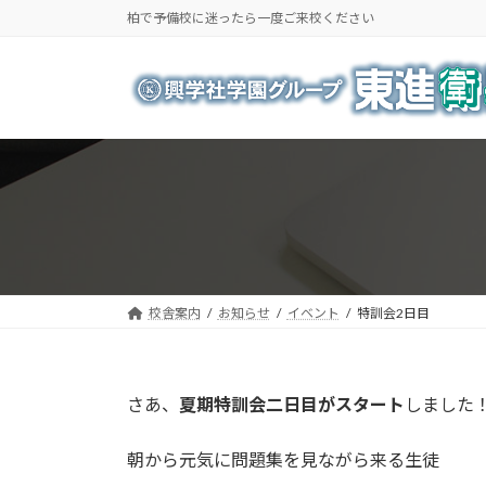
コ
ナ
柏で予備校に迷ったら一度ご来校ください
ン
ビ
テ
ゲ
ン
ー
ツ
シ
へ
ョ
ス
ン
キ
に
ッ
移
プ
動
校舎案内
お知らせ
イベント
特訓会2日目
さあ、
夏期特訓会二日目がスタート
しました
朝から元気に問題集を見ながら来る生徒