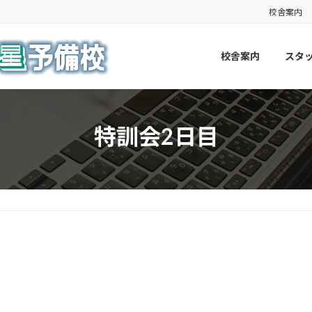
校舎案内
校舎案内
スタ
特訓会2日目
！