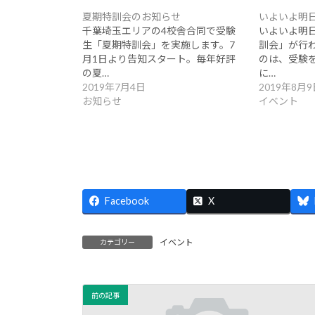
夏期特訓会のお知らせ
いよいよ明
千葉埼玉エリアの4校舎合同で受験
いよいよ明
生「夏期特訓会」を実施します。7
訓会」が行わ
月1日より告知スタート。毎年好評
のは、受験
の夏…
に…
2019年7月4日
2019年8月9
お知らせ
イベント
Facebook
X
イベント
カテゴリー
前の記事