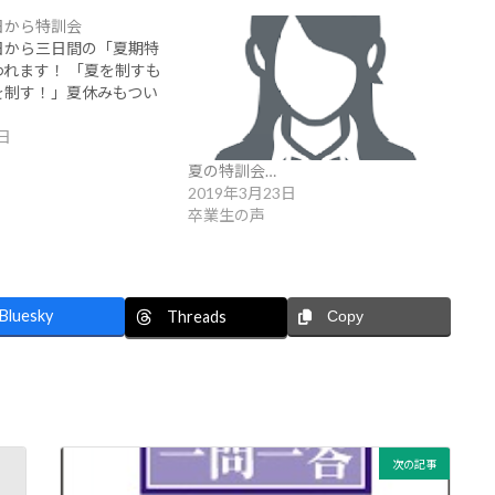
日から特訓会
日から三日間の「夏期特
れます！ 「夏を制すも
を制す！」夏休みもつい
日
夏の特訓会…
2019年3月23日
卒業生の声
Bluesky
Threads
Copy
次の記事