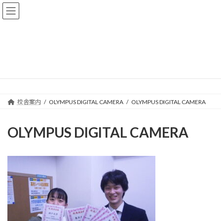
コ
ナ
ン
ビ
テ
ゲ
ン
ー
ツ
シ
へ
ョ
メディア
ス
ン
キ
に
ッ
移
プ
動
校舎案内
OLYMPUS DIGITAL CAMERA
OLYMPUS DIGITAL CAMERA
OLYMPUS DIGITAL CAMERA