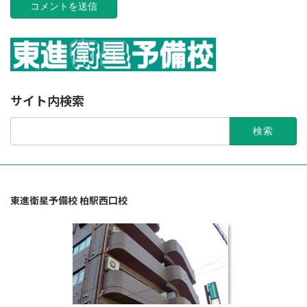
サイト内検索
検
索:
東進衛星予備校 柏駅西口校