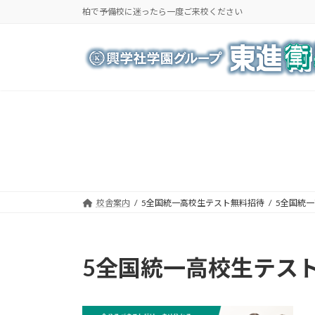
コ
ナ
柏で予備校に迷ったら一度ご来校ください
ン
ビ
テ
ゲ
ン
ー
ツ
シ
へ
ョ
ス
ン
キ
に
ッ
移
プ
動
校舎案内
5全国統一高校生テスト無料招待
5全国統
5全国統一高校生テス