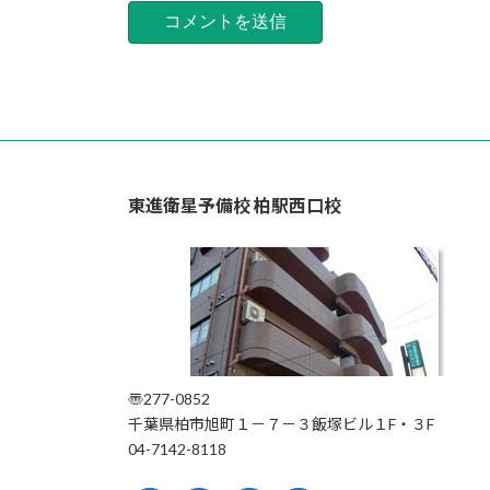
東進衛星予備校 柏駅西口校
〠277-0852
千葉県柏市旭町１－７－３飯塚ビル１F・３F
04-7142-8118