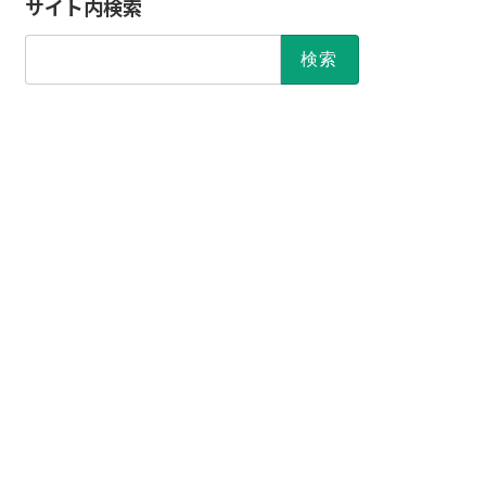
サイト内検索
検
索: