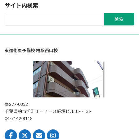
サイト内検索
検
索:
東進衛星予備校 柏駅西口校
〠277-0852
千葉県柏市旭町１－７－３飯塚ビル１F・３F
04-7142-8118