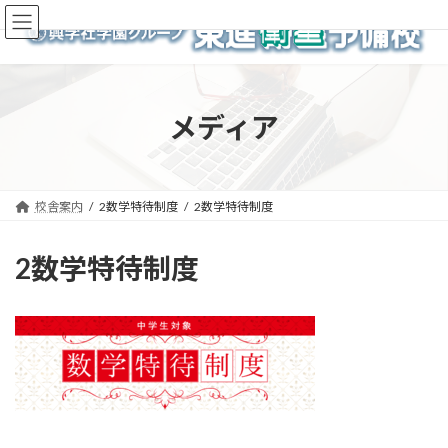
コ
ナ
ン
ビ
テ
ゲ
ン
ー
ツ
シ
へ
ョ
メディア
ス
ン
キ
に
ッ
移
プ
動
校舎案内
2数学特待制度
2数学特待制度
2数学特待制度